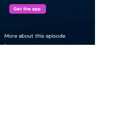
Get the app
More about this episode
Primero, el episodio explora la trayectoria del
Dr. Luisam Tarrats, quien decidió regresar a
Puerto Rico para mejorar la oferta quirúrgica y
enfrentar los desafíos tras el huracán María. Se
destaca su innovación empresarial con Burble
Inc., una empresa que desarrolló un sistema de
irrigación nasal salina aprobado por la FDA. La
conversación incluye temas como la
importancia de la higiene nasal para la salud y
el bienestar, estrategias para emprender en el
campo médico, y el balance entre la vida
profesional y personal. Se subraya la
importancia de educar a médicos y pacientes
sobre el uso adecuado de productos de
higiene nasal y el papel proactivo de la
medicina preventiva.